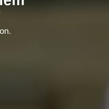
inem
r
on.