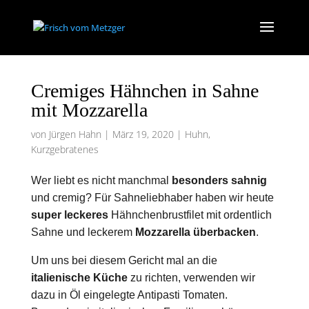
Cremiges Hähnchen in Sahne
mit Mozzarella
von
Jürgen Hahn
|
März 19, 2020
|
Huhn
,
Kurzgebratenes
Wer liebt es nicht manchmal
besonders sahnig
und cremig? Für Sahneliebhaber haben wir heute
super leckeres
Hähnchenbrustfilet mit ordentlich
Sahne und leckerem
Mozzarella überbacken
.
Um uns bei diesem Gericht mal an die
italienische Küche
zu richten, verwenden wir
dazu in Öl eingelegte Antipasti Tomaten.