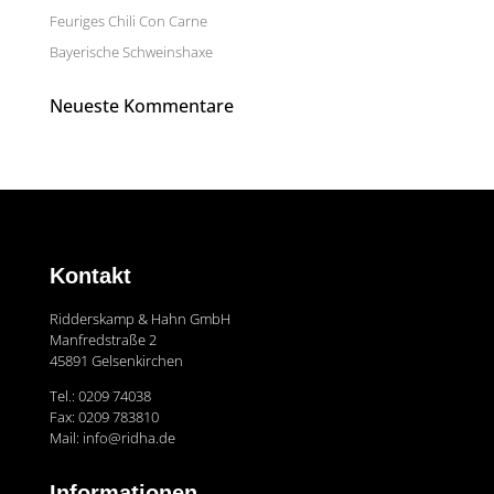
Feuriges Chili Con Carne
Bayerische Schweinshaxe
Neueste Kommentare
Kontakt
Ridderskamp & Hahn GmbH
Manfredstraße 2
45891 Gelsenkirchen
Tel.: 0209 74038
Fax: 0209 783810
Mail: info@ridha.de
Informationen