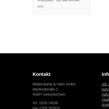
Kraftpaket. Wir alle können
uns...
Kontakt
In
Ridderskamp & Hahn GmbH
Allg
Manfredstraße 2
Nähr
45891 Gelsenkirchen
Haft
Filia
Tel.: 0209 74038
Ange
Fax: 0209 783810