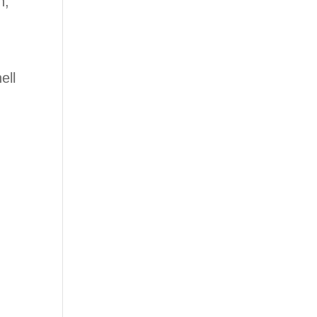
n,
ell