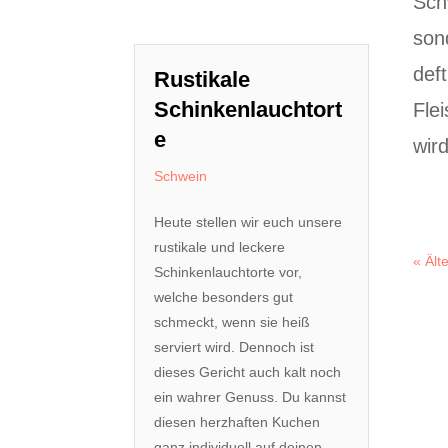
Sch
sond
def
Rustikale
Schinkenlauchtort
Fle
e
wir
Schwein
Heute stellen wir euch unsere
rustikale und leckere
« Ält
Schinkenlauchtorte vor,
welche besonders gut
schmeckt, wenn sie heiß
serviert wird. Dennoch ist
dieses Gericht auch kalt noch
ein wahrer Genuss. Du kannst
diesen herzhaften Kuchen
ganz individuell auf deinen...