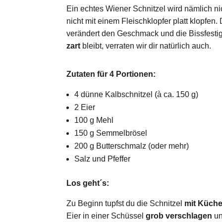
Ein echtes Wiener Schnitzel wird nämlich nich
nicht mit einem Fleischklopfer platt klopfen.
verändert den Geschmack und die Bissfestigk
zart
bleibt, verraten wir dir natürlich auch.
Zutaten für 4 Portionen:
4 dünne Kalbschnitzel (à ca. 150 g)
2 Eier
100 g Mehl
150 g Semmelbrösel
200 g Butterschmalz (oder mehr)
Salz und Pfeffer
Los geht´s:
Zu Beginn tupfst du die Schnitzel
mit Küche
Eier in einer Schüssel
grob verschlagen
un