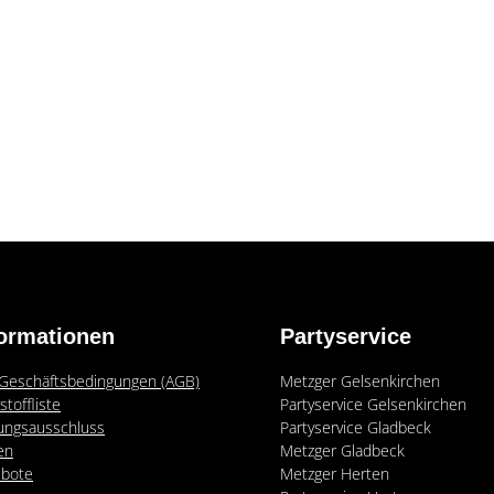
formationen
Partyservice
. Geschäftsbedingungen (AGB)
Metzger Gelsenkirchen
stoffliste
Partyservice Gelsenkirchen
ungsausschluss
Partyservice Gladbeck
len
Metzger Gladbeck
bote
Metzger Herten