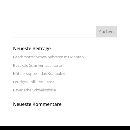
Neueste Beiträge
Geschmorter Schweinebraten mit Möhren
Rustikale Schinkenlauchtorte
Hühnersuppe – das Kraftpaket
Feuriges Chili Con Carne
Bayerische Schweinshaxe
Neueste Kommentare