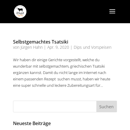
Selbstgemachtes Tsatsiki
von
Jürgen Hahn
|
Apr. 9, 2020
|
Dips und Vorspeisen
Wir haben dir einige Gerichte vorgestellt, welche du
wunderbar mit selbstgemachtem, griechischen Tsatsiki
ergänzen kannst. Damit du nicht lange im Internet nach
einem passenden Rezept suchen musst, haben wir heute
eine super schnelle und leckere Zubereitungsart für...
Neueste Beiträge