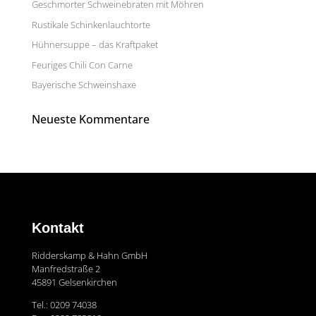
Geschmorter Schweinebraten mit Möhren
Rustikale Schinkenlauchtorte
Hühnersuppe – das Kraftpaket
Feuriges Chili Con Carne
Bayerische Schweinshaxe
Neueste Kommentare
Kontakt
Ridderskamp & Hahn GmbH
Manfredstraße 2
45891 Gelsenkirchen
Tel.: 0209 74038